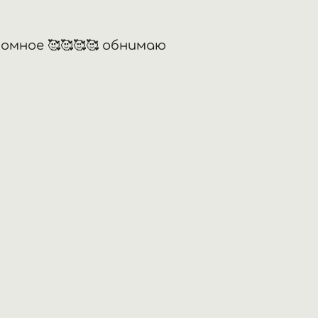
омное 🥰🥰🥰🥰 обнимаю