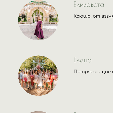
Елизавета
Ксюша, от взгл
Елена
Потрясающие ф