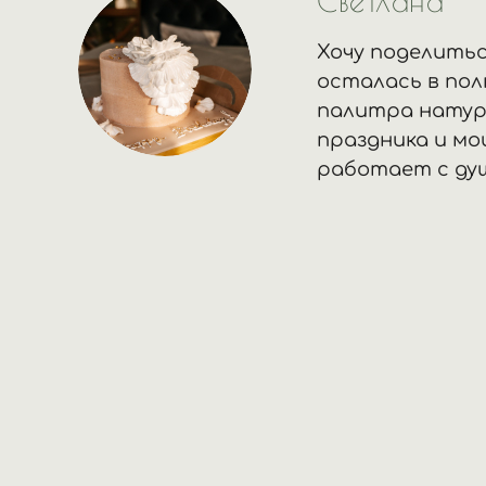
Светлана
Хочу поделитьс
осталась в по
палитра натура
праздника и мо
работает с ду