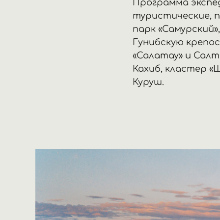
Программа экспе
туристические, 
парк «Самурский»,
Гунибскую крепос
«Салатау» и Салт
Кахиб, кластер «
Куруш.