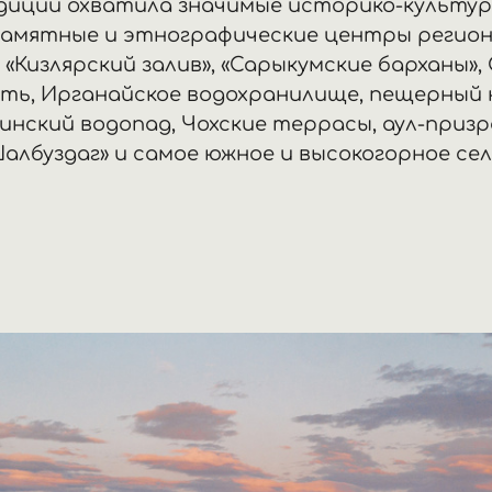
диции охватила значимые историко-культур
памятные и этнографические центры регион
 «Кизлярский залив», «Сарыкумские барханы», 
ть, Ирганайское водохранилище, пещерный 
инский водопад, Чохские террасы, аул-приз
Шалбуздаг» и самое южное и высокогорное сел