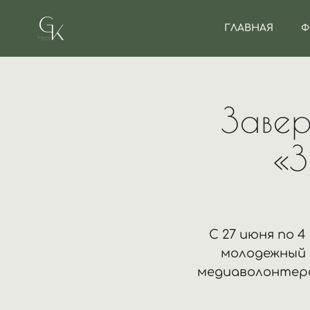
ГЛАВНАЯ
Ф
Заве
«З
С 27 июня по 
молодежный 
медиаволонтер