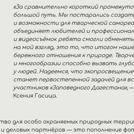
«За сравнительно короткий промежуто
большой путь. Мы постарались создат
и возможности для творческой самореа
объединяет любителей и профессионало
и видеосъёмок ребята смогли обменять
на мой взгляд, это то, что итогом на
бережного отношения к природе. Творч
и многообразии способно вызвать глубо
у людей. Надеемся, что экопросвещени
станет первостепенной задачей для вс
участников «Заповедного Дагестана»
, 
Ксения Гасица.
во для особо охраняемых природных терри
и деловых партнёров — это пополнение фот