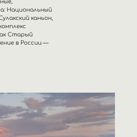
ные,
а: Национальный
Сулакский каньон,
комплекс
рак Старый
ение в России —