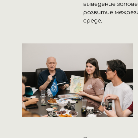
выведение запове
развитие межрег
среде.