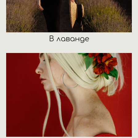
В лаванде