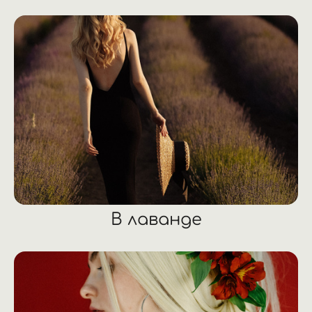
В лаванде